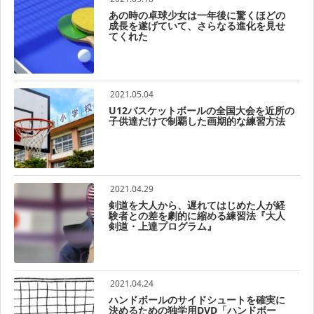
あの時の卓球少女は一年後に驚くほどの
成長を遂げていて、さらなる進化を見せ
てくれた
2021.05.04
U12バスケットボールの全国大会を近所の
子供達だけで制覇した画期的な練習方法
2021.04.29
剣道を大人から、遅れてはじめた人が経
験者との差を劇的に縮める練習法『大人
剣道・上達プログラム』
2021.04.24
ハンドボールのサイドシュートを確実に
決めるための独学用DVD「ハンドボー