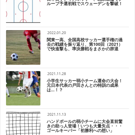
ループ予選初戦でスウェーデンを撃破！
2022.01.20
関東一高、全国高校サッカー選手権の過
去の戦績を振り返り、第100回（2021）
で快進撃も、準決勝戦をまさかの辞退
2021.11.28
小学生サッカー弱小チーム運命の大会！
元日本代表の戸田さんとの特訓の成果
は…！？
2021.11.13
ハンドボールの弱小チームに大会直前驚
きの助っ人登場！いつも大量失点・・・
ゴールキーパー「初勝利への想い」