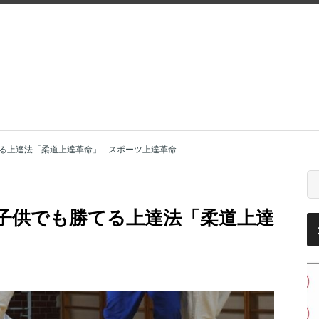
上達法「柔道上達革命」 - スポーツ上達革命
子供でも勝てる上達法「柔道上達