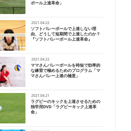
ボール上達革命」
2021.04.22
ソフトバレーボールで上達しない理
由、どうして短期間で上達したのか？
『ソフトバレーボール上達革命』
2021.04.22
ママさんバレーボールを時短で効率的
な練習で極めるためのプログラム「マ
マさんバレー上達の極意」
2021.04.21
ラグビーのキックを上達させるための
独学用DVD「ラグビーキック上達革
命」