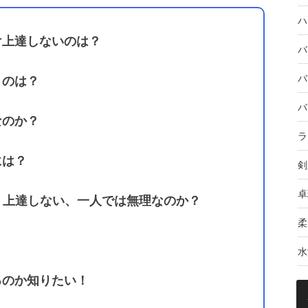
ハ
け上達しないのは？
バ
バ
うのは？
バ
なのか？
ラ
には？
剣
卓
く上達しない、一人では無理なのか？
柔
水
るのか知りたい！