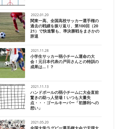
2022.01.20
関東一高、全国高校サッカー選手権の
過去の戦績を振り返り、第100回（20
21）で快進撃も、準決勝戦をまさかの
辞退
2021.11.28
小学生サッカー弱小チーム運命の大
会！元日本代表の戸田さんとの特訓の
成果は…！？
2021.11.13
ハンドボールの弱小チームに大会直前
驚きの助っ人登場！いつも大量失
点・・・ゴールキーパー「初勝利への
想い」
2021.05.20
全国大学ラグビー選手権大会で天理大