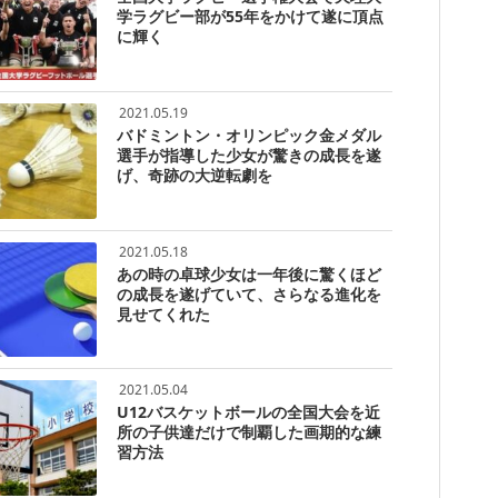
学ラグビー部が55年をかけて遂に頂点
に輝く
2021.05.19
バドミントン・オリンピック金メダル
選手が指導した少女が驚きの成長を遂
げ、奇跡の大逆転劇を
2021.05.18
あの時の卓球少女は一年後に驚くほど
の成長を遂げていて、さらなる進化を
見せてくれた
2021.05.04
U12バスケットボールの全国大会を近
所の子供達だけで制覇した画期的な練
習方法