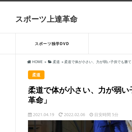
スポーツ上達革命
スポーツ独学DVD
HOME
»
柔道
»
柔道で体が小さい、力が弱い子供でも勝てる
柔道
柔道で体が小さい、力が弱い
革命」
2021.04.19
2022.02.06
目安時間
5分