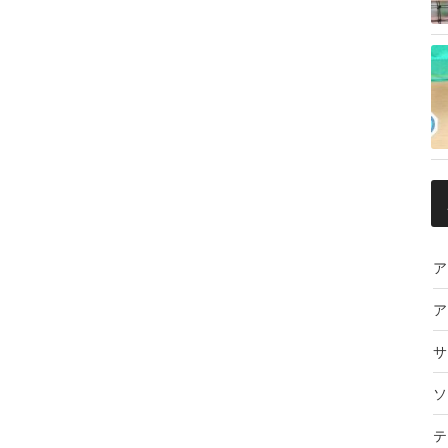
ア
ア
サ
ソ
テ