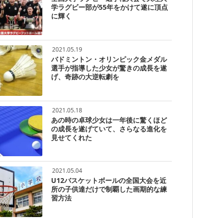
学ラグビー部が55年をかけて遂に頂点
に輝く
2021.05.19
バドミントン・オリンピック金メダル
選手が指導した少女が驚きの成長を遂
げ、奇跡の大逆転劇を
2021.05.18
あの時の卓球少女は一年後に驚くほど
の成長を遂げていて、さらなる進化を
見せてくれた
2021.05.04
U12バスケットボールの全国大会を近
所の子供達だけで制覇した画期的な練
習方法