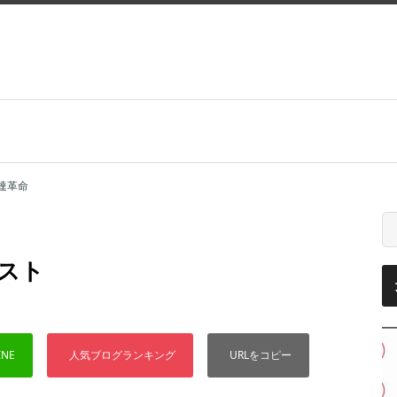
達革命
スト