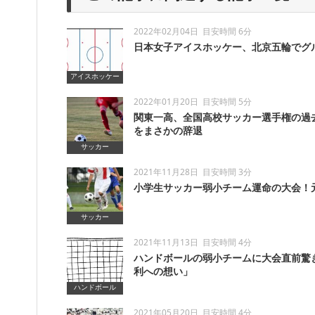
2022年02月04日
目安時間 6分
日本女子アイスホッケー、北京五輪でグ
アイスホッケー
2022年01月20日
目安時間 5分
関東一高、全国高校サッカー選手権の過去
をまさかの辞退
サッカー
2021年11月28日
目安時間 3分
小学生サッカー弱小チーム運命の大会！
サッカー
2021年11月13日
目安時間 4分
ハンドボールの弱小チームに大会直前驚
利への想い」
ハンドボール
2021年05月20日
目安時間 4分