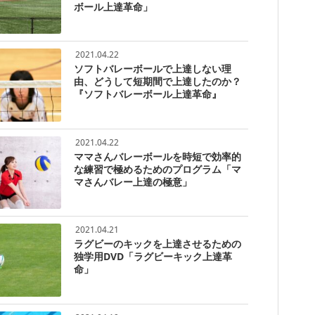
ボール上達革命」
2021.04.22
ソフトバレーボールで上達しない理
由、どうして短期間で上達したのか？
『ソフトバレーボール上達革命』
2021.04.22
ママさんバレーボールを時短で効率的
な練習で極めるためのプログラム「マ
マさんバレー上達の極意」
2021.04.21
ラグビーのキックを上達させるための
独学用DVD「ラグビーキック上達革
命」