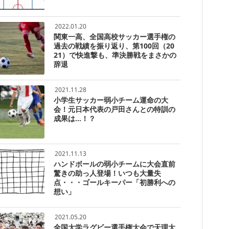
2022.01.20
関東一高、全国高校サッカー選手権の
過去の戦績を振り返り、第100回（20
21）で快進撃も、準決勝戦をまさかの
辞退
2021.11.28
小学生サッカー弱小チーム運命の大
会！元日本代表の戸田さんとの特訓の
成果は…！？
2021.11.13
ハンドボールの弱小チームに大会直前
驚きの助っ人登場！いつも大量失
点・・・ゴールキーパー「初勝利への
想い」
2021.05.20
全国大学ラグビー選手権大会で天理大