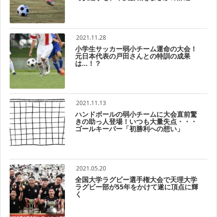
2021.11.28
小学生サッカー弱小チーム運命の大会！
元日本代表の戸田さんとの特訓の成果
は…！？
2021.11.13
ハンドボールの弱小チームに大会直前驚
きの助っ人登場！いつも大量失点・・・
ゴールキーパー「初勝利への想い」
2021.05.20
全国大学ラグビー選手権大会で天理大学
ラグビー部が55年をかけて遂に頂点に輝
く