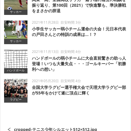
振り返り、第100回（2021）で快進撃も、準決勝戦
をまさかの辞退
サッカー
2021年11月28日
目安時間 3分
小学生サッカー弱小チーム運命の大会！元日本代表
の戸田さんとの特訓の成果は…！？
サッカー
2021年11月13日
目安時間 4分
ハンドボールの弱小チームに大会直前驚きの助っ人
登場！いつも大量失点・・・ゴールキーパー「初勝
利への想い」
ハンドボール
2021年05月20日
目安時間 4分
全国大学ラグビー選手権大会で天理大学ラグビー部
が55年をかけて遂に頂点に輝く
ラグビー
cropped-テニス少年シルエット512×512.jpg