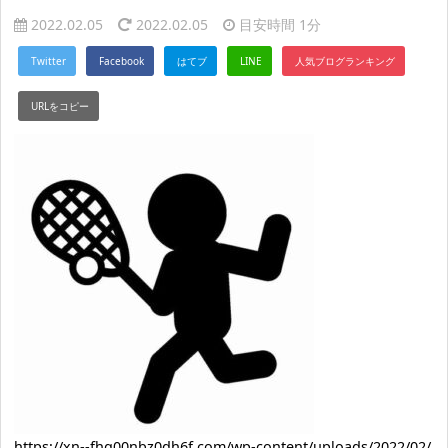
2022.02.05
2022.02.05
目安時間
1分
https://xn--fhq00nbz0dh6f.com/wp-content/uploads/2022/02/